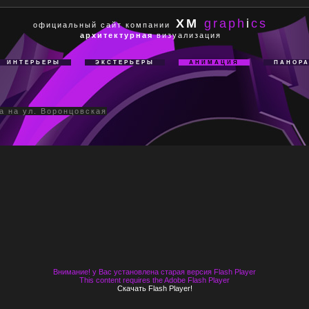
XM
graph
i
cs
официальный сайт компании
архитектурная
визуализация
ИНТЕРЬЕРЫ
ЭКСТЕРЬЕРЫ
АНИМАЦИЯ
ПАНОР
а на ул. Воронцовская
Внимание! у Вас установлена старая версия Flash Player
This content requires the Adobe Flash Player
Скачать Flash Player!