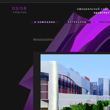
03/08
официальный сайт
xmgroup
архитект
О КОМПАНИИ
ИНТЕРЬЕРЫ
ЭКСТЕ
Микрорайон