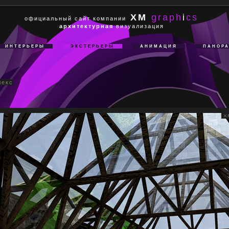
XM
graph
i
cs
официальный сайт компании
архитектурная
визуализация
ИНТЕРЬЕРЫ
ЭКСТЕРЬЕРЫ
АНИМАЦИЯ
ПАНОР
лекс