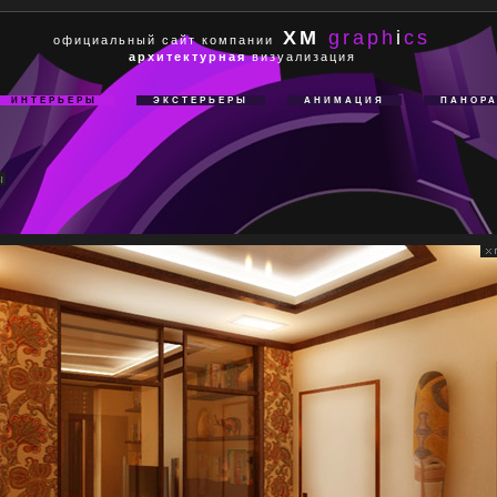
XM
graph
i
cs
официальный сайт компании
архитектурная
визуализация
ИНТЕРЬЕРЫ
ЭКСТЕРЬЕРЫ
АНИМАЦИЯ
ПАНОР
ы