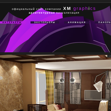
XM
graph
i
cs
официальный сайт компании
архитектурная
визуализация
ИНТЕРЬЕРЫ
ЭКСТЕРЬЕРЫ
АНИМАЦИЯ
ПАНОР